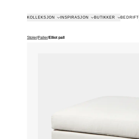
KOLLEKSJON
INSPIRASJON
BUTIKKER
BEDRIFT
Stoler
/
Paller
/
Elliot pall
KOLLEKSJON
INSPIRASJON
TJENESTER
ㅤ
BUTIKKE
Om Slettvoll
Vår historie
Hele kolleksjonen
Alle
Kundeklubb
Teppe
Berge
Vår filosofi
Hagemøbler
Uterom
Innredning bedrift
Dekor
Bærum
VÅR HISTORIE
ARVEN
ALLE TEPP
Håndverk
Sofaer
Inspirerende hjem
Leasing privat
Sover
Dram
VÅR FILOSOFI
Å SKAPE ET HJEM
ALLE HAGEMØBLER
HAGEMØBELSERIER
ALL DEKO
Bærekraft
Stoler
Hytte
Levering
Senge
Hauge
SOFAER
SOFABORD
SPISESTOLER
LYKTER OG
KVALITET SOM VARER
ALLE SOFAER
2-4 SETERE
ALLE SEN
Bord
Bedrift
Møbleringshjelp
Gardi
Kristi
SPISEBORD
LOUNGESTOLER
PALLER
BOKSER
MODULSOFAER
DIVANER
DAYBEDS
OVERMAD
BÆREKRAFT
ALLE STOLER
LENESTOLER
ALT SENG
Oppbevaring
Gardiner
Outlet
Lilles
SOLSENGER
HAMMOCKER
TILBEHØR
KRUKKER
SPISESOFAER
SENGEKAP
POLICY FOR BÆREKRAFTIG
SPISESTOLER
BARSTOLER
PALLER
LAKEN
S
ALLE BORD
SOFABORD
SPISEBORD
GARDINTE
TEPPER
UTELAMPER
BORDDEKN
Belysning
Slettvoll + Hadeland
Somme
Moss
FORRETNINGSPRAKSIS
DYNER OG
SMÅBORD
SKRIVEBORD
ALL OPPBEVARING
SKAP
HYLLER
SKJENKER OG KONSOLLBORD
TV-BENKER
ALL BELYSNING
TAKLAMPER
KOMMODER
NATTBORD
GULVLAMPER
BORDLAMPER
VEGGLAMPER
UTELAMPER