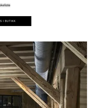
skeliste
S I BUTIKK