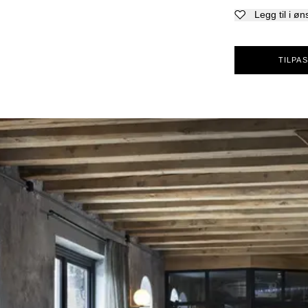
Legg til i øn
TILPAS