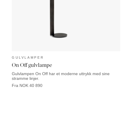
GULVLAMPER
GUL
On Off gulvlampe
Keat
Gulvlampen On Off har et moderne uttrykk med sine
Keaton
stramme linjer.
like g
Fra NOK 40 890
Fra N