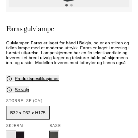
NATTBORD
KRUKKER
KURVER
Marbella
DEKOR
Palma
SPEIL
Faras gulvlampe
BORDDEKNING
Gulvlampen Faras er laget for hånd i Belgia, og er en stilren og
tidløs lampe med et moderne uttrykk. Faras er laget i messing i
børstet utførelse. Lampeskjermen har en fin tekstiloverflate og
leveres i et bredt utvalg farger og teksturer både på skjermens
inn- og utside. Modellen leveres med fotbryter og finnes også
som bordlampe. Denne varen fremstilles på bestilling -
leveringstid må derfor påregnes. Sortiment og utvalg varierer
mellom butikkene. Kontakt din nærmeste Slettvollbutikk for mer
Produktspesifikasjoner
informasjon.
Se valg
STØRRELSE (CM)
B32 x D32 x H175
SKJERM
BASE