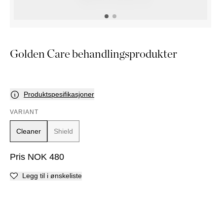
NATTBORD
KRUKKER
KURVER
Marbella
DEKOR
Palma
SPEIL
BORDDEKNING
Golden Care behandlingsprodukter
Produktspesifikasjoner
VARIANT
Cleaner
Shield
Pris
NOK
480
Legg til i ønskeliste