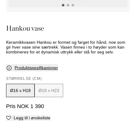
NATTBORD
KRUKKER
KURVER
Marbella
DEKOR
Palma
SPEIL
Hankou vase
BORDDEKNING
Keramikkvasen Hankou er formet og farget for hånd, noe som
gir hver vase sine særtrekk. Vasen finnes i to høyder som kan
kombineres for et dynamisk uttrykk eller stå for seg selv.
Produktspesifikasjoner
STØRRELSE (CM)
Ø16 x H18
Ø18 x H23
Pris
NOK
1 390
Legg til i ønskeliste