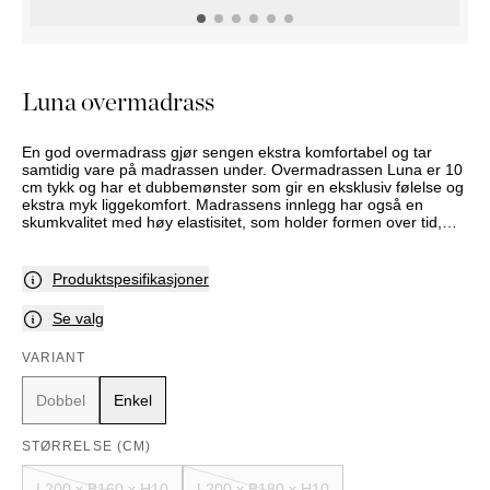
NATTBORD
KRUKKER
KURVER
Marbella
DEKOR
Palma
SPEIL
Luna overmadrass
BORDDEKNING
En god overmadrass gjør sengen ekstra komfortabel og tar
samtidig vare på madrassen under. Overmadrassen Luna er 10
cm tykk og har et dubbemønster som gir en eksklusiv følelse og
ekstra myk liggekomfort. Madrassens innlegg har også en
skumkvalitet med høy elastisitet, som holder formen over tid,
kombinert med fibervatt i trekket som gir en myk liggekomfort.
Produktspesifikasjoner
Se valg
VARIANT
Dobbel
Enkel
STØRRELSE (CM)
L200 x B160 x H10
L200 x B180 x H10