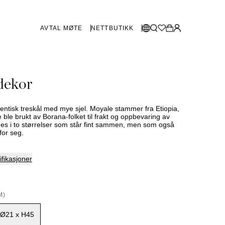
AVTAL MØTE
NETTBUTIKK
BUTIKKER SVERIGE
Velg språk:
dekor
Norsk
Göteborg
Malmø
Dansk
Stockholm
entisk treskål med mye sjel. Moyale stammer fra Etiopia,
English
e ble brukt av Borana-folket til frakt og oppbevaring av
nes i to størrelser som står fint sammen, men som også
Svenska
for seg.
BUTIKKER DANMARK
fikasjoner
København
M)
SHOWROOM SPANIA
Ø21 x H45
Marbella