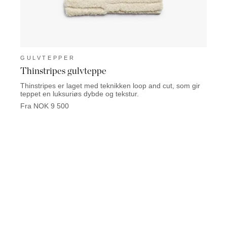
GULVTEPPER
GUL
Thinstripes gulvteppe
Vinc
Thinstripes er laget med teknikken loop and cut, som gir
Vince 
teppet en luksuriøs dybde og tekstur.
Fra N
Fra NOK 9 500