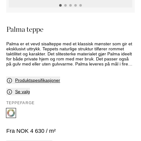
NATTBORD
KRUKKER
KURVER
Marbella
DEKOR
Palma
SPEIL
Palma teppe
BORDDEKNING
Palma er et vevd sisalteppe med et klassisk mønster som gir et
eksklusivt uttrykk. Teppets naturlige struktur tilfører rommet
taktilitet og karakter. Det slitesterke materialet gjør Palma ideelt
for både private hjem og rom med mer bruk. Det passer også
på gulv med eller uten gulvvarme. Palma leveres på mål i fire
ulike, varme fargetoner.
Produktspesifikasjoner
Se valg
TEPPEFARGE
Fra
NOK
4 630
/ m²