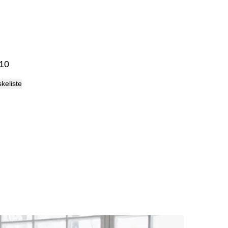
Palma
10
skeliste