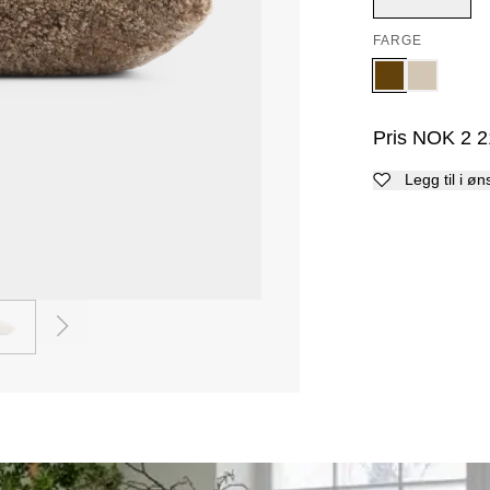
FARGE
Pris
NOK
2 2
Legg til i øn
2