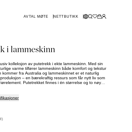
AVTAL MØTE
NETTBUTIKK
BUTIKKER SVERIGE
Velg språk:
k i lammeskinn
Norsk
Göteborg
Malmø
Dansk
Stockholm
siv kolleksjon av putetrekk i ekte lammeskinn. Med sin
English
aturlige varme tilfører lammeskinn både komfort og tekstur
llen kommer fra Australia og lammeskinnet er et naturlig
Svenska
tproduksjon – en bærekraftig ressurs som får nytt liv som
eriørelement. Putetrekket finnes i én størrelse og to nøye
BUTIKKER DANMARK
København
fikasjoner
SHOWROOM SPANIA
M)
Marbella