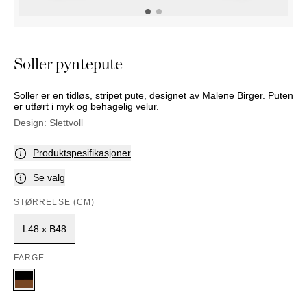
NATTBORD
KRUKKER
KURVER
Marbella
DEKOR
Palma
SPEIL
Soller pyntepute
BORDDEKNING
Soller er en tidløs, stripet pute, designet av Malene Birger. Puten
er utført i myk og behagelig velur.
Design:
Slettvoll
Produktspesifikasjoner
Se valg
STØRRELSE (CM)
L48 x B48
FARGE