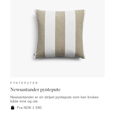
PYNTEPUTER
PYN
Newsantander pyntepute
Tole
Newsantander er en stripet pyntepute som kan brukes
Toledo
både inne og ute.
både i
Fra N
Fra NOK 1 590