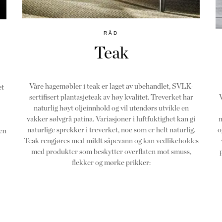
RÅD
Teak
Våre hagemøbler i teak er laget av ubehandlet, SVLK-
et
sertifisert plantasjeteak av høy kvalitet. Treverket har
naturlig høyt oljeinnhold og vil utendørs utvikle en
vakker sølvgrå patina. Variasjoner i luftfuktighet kan gi
m
naturlige sprekker i treverket, noe som er helt naturlig.
o
en
Teak rengjøres med mildt såpevann og kan vedlikeholdes
med produkter som beskytter overflaten mot smuss,
flekker og mørke prikker: