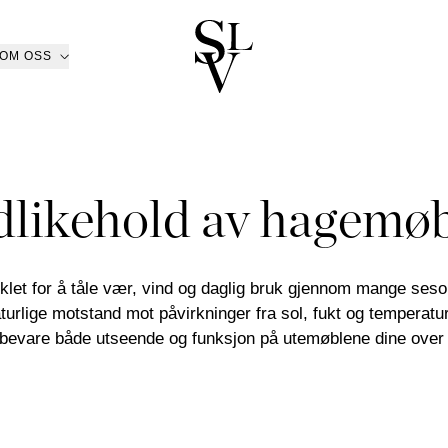
OM OSS
R NORGE
KATALOG
ㅤ
r
n
Katalog 2025/2026
Ski
asjon
/Kolsås
Katalog hagemøbler
Oslo/Skøyen
dlikehold av hagemøb
ER
GULVTEPPER
UTENDØRS
om
men
Katalog B2B
Stavanger
RASJON
VASER OG LYSGLASS
tøy
sund
Bestill katalog
Trondheim
 LYS
BRETT
FAT OG SKÅLER
GER
RAMMEMADRASSER
ner
ansand
Tønsberg
BØKER
PYNTEPUTER
PLEDD
RASSER
SENGEGAVLER
ETØY
SENGESETT
PUTEVAR
iklet for å tåle vær, vind og daglig bruk gjennom mange seson
trøm
Ålesund
KURVER
DEKOR
SPEIL
PER
NATTBORD
ENGETEPPER
KSTILER
ING
GAVEKORT
naturlige motstand mot påvirkninger fra sol, fukt og temperat
rsalg
Nettbutikk
 HODEPUTER
Outlet
bevare både utseende og funksjon på utemøblene dine over 
Gavekort