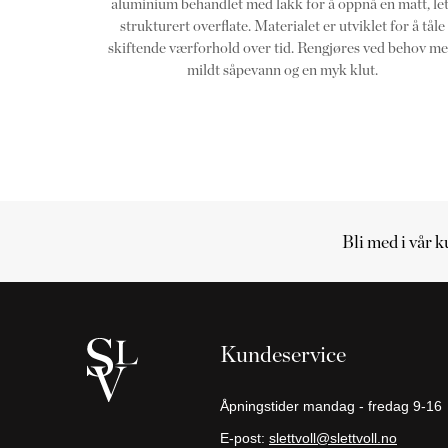
aluminium behandlet med lakk for å oppnå en matt, let
strukturert overflate. Materialet er utviklet for å tåle
skiftende værforhold over tid. Rengjøres ved behov m
mildt såpevann og en myk klut.
Bli med i vår 
Handlekurv
Handlekurven
er
Kundeservice
tom
Fortsett
Åpningstider mandag - fredag 9-16
å
E-post:
slettvoll@slettvoll.no
handle