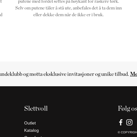
t
putene med fordel settes på høykant for raskere tørk.
Selv om putene tåler å stå ute, anbefales det å ta dem inn
ed
eller dekke dem når de ikke er i bruk.
kundeklubb og motta eksklusive invitasjoner og unike tilbud.
Me
Slettvoll
Følg o
Outlet
Katalog
© COPYRIG