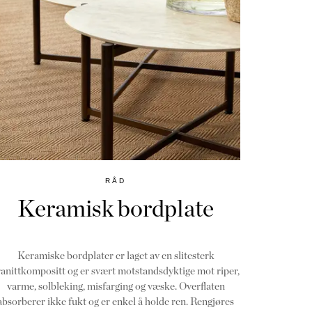
RÅD
Keramisk bordplate
Keramiske bordplater er laget av en slitesterk
ranittkompositt og er svært motstandsdyktige mot riper,
varme, solbleking, misfarging og væske. Overflaten
absorberer ikke fukt og er enkel å holde ren. Rengjøres