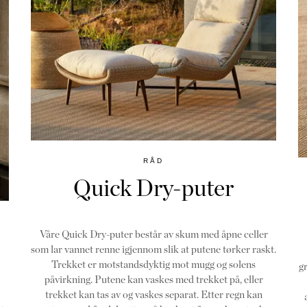
RÅD
Quick Dry-puter
Våre Quick Dry-puter består av skum med åpne celler
som lar vannet renne igjennom slik at putene tørker raskt.
Trekket er motstandsdyktig mot mugg og solens
g
påvirkning. Putene kan vaskes med trekket på, eller
trekket kan tas av og vaskes separat. Etter regn kan