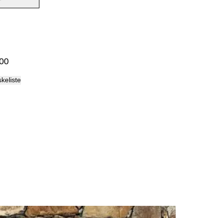
Palma
00
skeliste