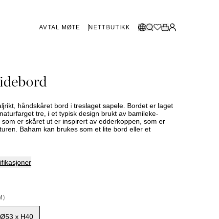
AVTAL MØTE
NETTBUTIKK
BUTIKKER SVERIGE
Velg språk:
idebord
Norsk
Göteborg
Malmø
Dansk
Stockholm
jrikt, håndskåret bord i treslaget sapele. Bordet er laget
English
 naturfarget tre, i et typisk design brukt av bamileke-
t som er skåret ut er inspirert av edderkoppen, som er
Svenska
lturen. Baham kan brukes som et lite bord eller et
BUTIKKER DANMARK
København
fikasjoner
SHOWROOM SPANIA
M)
Marbella
Ø53 x H40