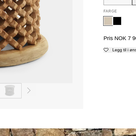
FARGE
Pris
NOK
7 9
Legg til i øn
3