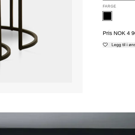
FARGE
Pris
NOK
4 9
Legg til i øn