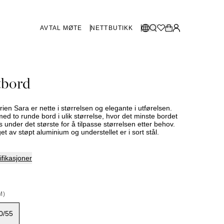
AVTAL MØTE
NETTBUTIKK
BUTIKKER SVERIGE
Velg språk:
tbord
Norsk
Göteborg
Malmø
Dansk
Stockholm
ien Sara er nette i størrelsen og elegante i utførelsen.
English
med to runde bord i ulik størrelse, hvor det minste bordet
 under det største for å tilpasse størrelsen etter behov.
Svenska
et av støpt aluminium og understellet er i sort stål.
BUTIKKER DANMARK
fikasjoner
København
M)
SHOWROOM SPANIA
0/55
Marbella