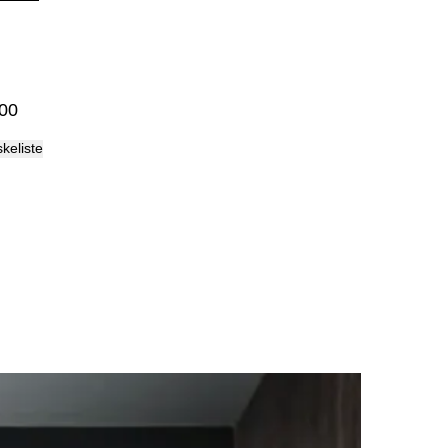
Palma
00
skeliste