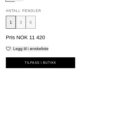
ANTALL PENDLER
1
3
6
Pris
NOK
11 420
Legg til i ønskeliste
TILPASS I BUTIKK