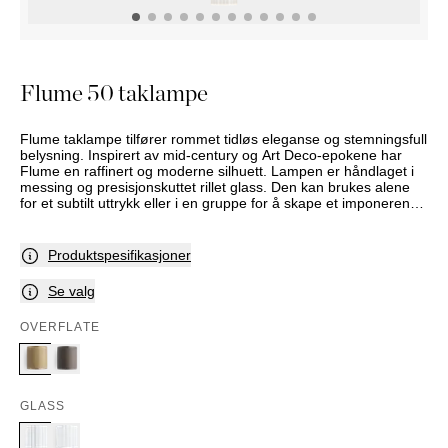
NATTBORD
KRUKKER
KURVER
Marbella
DEKOR
Palma
SPEIL
Flume 50 taklampe
BORDDEKNING
Flume taklampe tilfører rommet tidløs eleganse og stemningsfull
belysning. Inspirert av mid-century og Art Deco-epokene har
Flume en raffinert og moderne silhuett. Lampen er håndlaget i
messing og presisjonskuttet rillet glass. Den kan brukes alene
for et subtilt uttrykk eller i en gruppe for å skape et imponerende
blikkfang. Lyset rettes nedover og leker med vertikalitet og
lysbrytning for å gi en elegant og intim atmosfære i ethvert rom.
Flume er tilgjengelig i flere utførelser og med valg mellom klart
Produktspesifikasjoner
eller frostet glass. Denne varen fremstilles på bestilling -
leveringstid må derfor påregnes. Sortiment og utvalg varierer
Se valg
mellom butikkene. Kontakt din nærmeste Slettvollbutikk for mer
informasjon.
OVERFLATE
GLASS