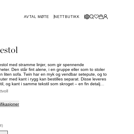
AVTAL MØTE
NETTBUTIKK
BUTIKKER SVERIGE
Velg språk:
estol
Norsk
Göteborg
Malmø
Dansk
Stockholm
estol med stramme linjer, som gir spennende
English
ter. Den står fint alene, i en gruppe eller som to stoler
en liten sofa. Twin har en myk og vendbar setepute, og to
Svenska
uter med kant i rygg kan bestilles separat. Disse leveres
stil, og kant i samme tekstil som skroget – en fin detalj
BUTIKKER DANMARK
ele sammen. Stolen har ben i sort metall og kan leveres
ttvoll
t ekstra eksklusivt særpreg.
København
fikasjoner
SHOWROOM SPANIA
M)
Marbella