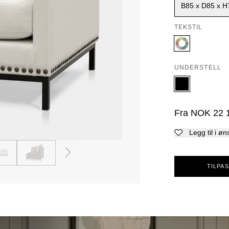
B85 x D85 x H
TEKSTIL
UNDERSTELL
Fra
NOK
22 
Legg til i øn
3
4
TILPAS