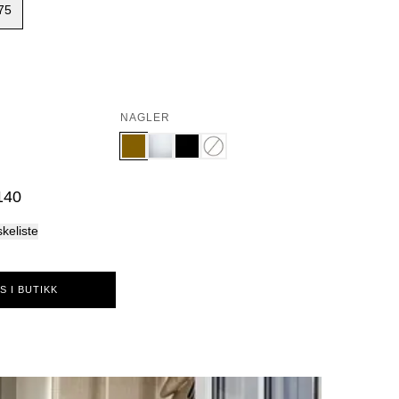
75
Palma
NAGLER
140
skeliste
S I BUTIKK