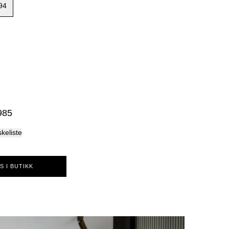
94
Palma
985
skeliste
S I BUTIKK