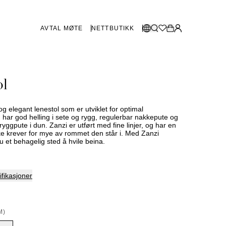
AVTAL MØTE
NETTBUTIKK
BUTIKKER SVERIGE
Velg språk:
ol
Norsk
Göteborg
Malmø
Dansk
Stockholm
og elegant lenestol som er utviklet for optimal
English
n har god helling i sete og rygg, regulerbar nakkepute og
yggpute i dun. Zanzi er utført med fine linjer, og har en
Svenska
ke krever for mye av rommet den står i. Med Zanzi
u et behagelig sted å hvile beina.
BUTIKKER DANMARK
København
fikasjoner
SHOWROOM SPANIA
M)
Marbella