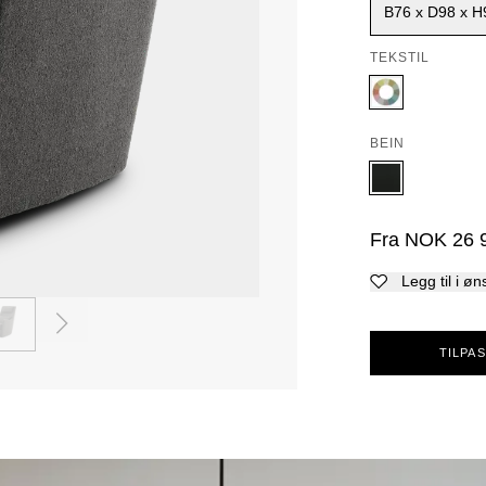
B76 x D98 x H
TEKSTIL
BEIN
Fra
NOK
26 
Legg til i øn
2
TILPAS