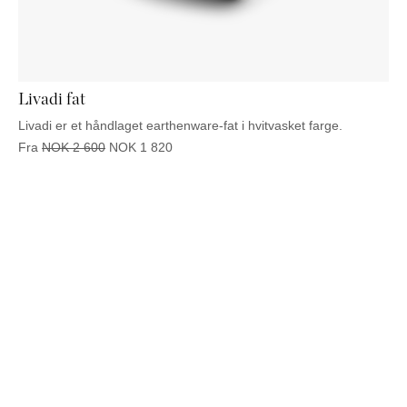
NATTBORD
KRUKKER
KURVER
Marbella
DEKOR
Palma
SPEIL
BORDDEKNING
Livadi fat
Livadi er et håndlaget earthenware-fat i hvitvasket farge.
Fra
NOK
2 600
NOK
1 820