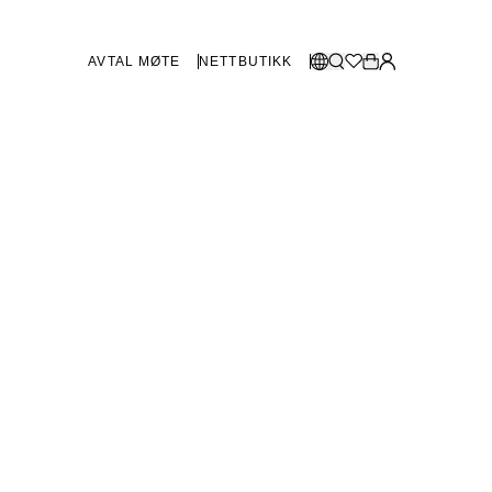
AVTAL MØTE
NETTBUTIKK
BUTIKKER SVERIGE
Velg språk:
Norsk
Göteborg
Malmø
Dansk
Stockholm
English
Svenska
BUTIKKER DANMARK
København
SHOWROOM SPANIA
Marbella