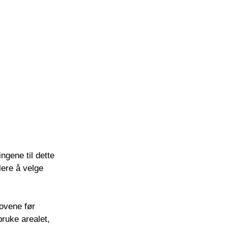
ngene til dette
lere å velge
ovene før
bruke arealet,