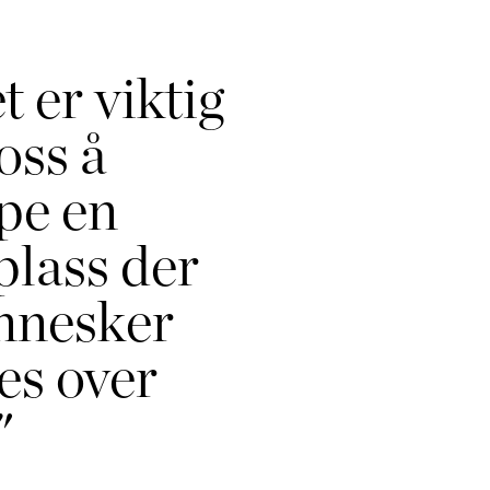
t er viktig
 oss å
pe en
plass der
nnesker
ves over
"