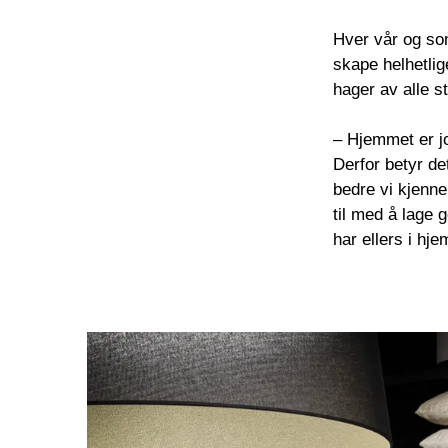
Hver vår og som
skape helhetlig
hager av alle st
– Hjemmet er jo 
Derfor betyr de
bedre vi kjenner
til med å lage
har ellers i hj