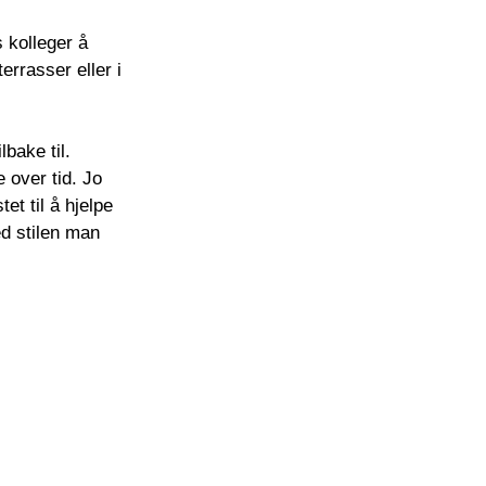
 kolleger å
errasser eller i
lbake til.
 over tid. Jo
et til å hjelpe
d stilen man