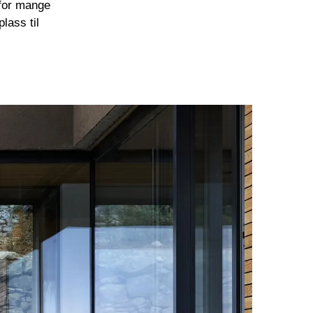
 for mange
lass til