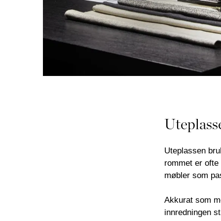
Uteplass
Uteplassen bruk
rommet er ofte s
møbler som pas
Akkurat som me
innredningen st