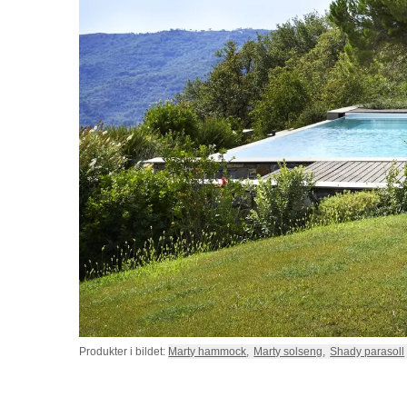
Produkter i bildet:
Marty hammock
,
Marty solseng
,
Shady parasoll