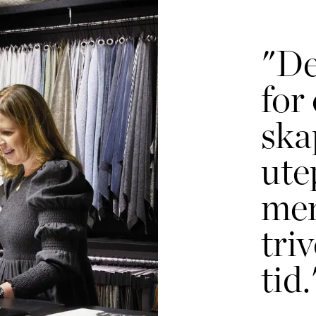
"De
for
ska
ute
me
tri
tid.