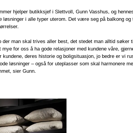
mer hjelper butikksjef i Slettvoll, Gunn Vasshus, og hennes
e løsninger i alle typer uterom. Det være seg på balkong og t
ørrelser.
der man skal trives aller best, det stedet man alltid søker ti
t mye for oss å ha gode relasjoner med kundene våre, gjerne
 kundene, deres historie og boligsituasjon, jo bedre er vi rust
 gode løsninger – også for uteplasser som skal harmonere me
emmet, sier Gunn.