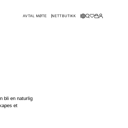
AVTAL MØTE
NETTBUTIKK
BUTIKKER SVERIGE
Velg språk:
Norsk
Göteborg
Malmø
Dansk
Stockholm
English
Svenska
BUTIKKER DANMARK
København
 bli en naturlig
skapes et
SHOWROOM SPANIA
Marbella