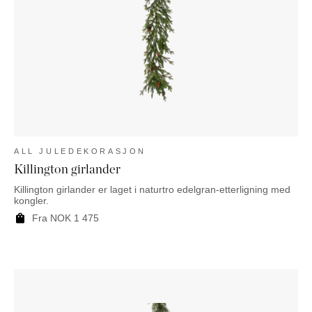
NATTBORD
KRUKKER
KURVER
Marbella
DEKOR
Palma
SPEIL
BORDDEKNING
ALL JULEDEKORASJON
Killington girlander
Killington girlander er laget i naturtro edelgran-etterligning med
kongler.
Fra
NOK
1 475