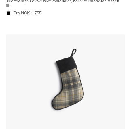
Julestrømpe i eksklusive materialer, her vist i modellen Aspen
III.
Fra
NOK
1 755