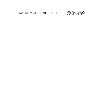
AVTAL MØTE
NETTBUTIKK
BUTIKKER SVERIGE
Velg språk:
Norsk
Göteborg
Malmø
Dansk
Stockholm
English
Svenska
BUTIKKER DANMARK
København
SHOWROOM SPANIA
Marbella