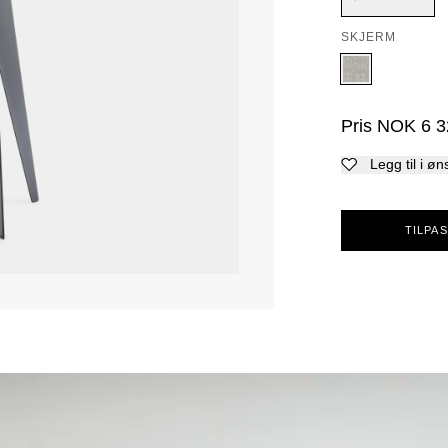
SKJERM
Pris
NOK
6 3
Legg til i øn
TILPAS