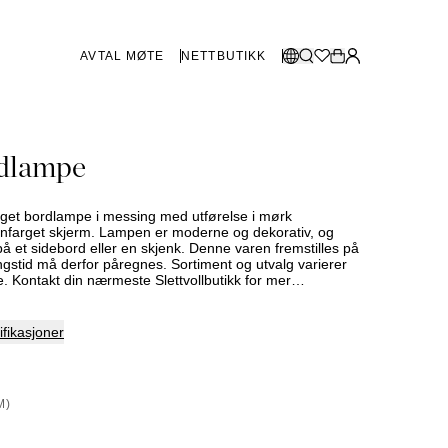
AVTAL MØTE
NETTBUTIKK
BUTIKKER SVERIGE
Velg språk:
rdlampe
Norsk
Göteborg
Malmø
Dansk
Stockholm
aget bordlampe i messing med utførelse i mørk
English
infarget skjerm. Lampen er moderne og dekorativ, og
på et sidebord eller en skjenk. Denne varen fremstilles på
Svenska
ringstid må derfor påregnes. Sortiment og utvalg varierer
. Kontakt din nærmeste Slettvollbutikk for mer
BUTIKKER DANMARK
København
fikasjoner
SHOWROOM SPANIA
M)
Marbella