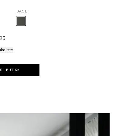
Palma
BASE
25
skeliste
S I BUTIKK