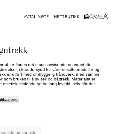
AVTAL MØTE
NETTBUTIKK
BUTIKKER SVERIGE
Velg språk:
gntrekk
Norsk
Göteborg
Malmø
Dansk
Stockholm
agemøbler finnes det smussavvisende og vanntette
English
 størrelser, skreddersydd for våre enkelte modeller og
trekk er utført med omhyggelig håndverk, med samme
Svenska
yr som brukes til å sy seil og båttrekk. Materialet er
e estetisk tiltalende og ha lang levetid, selv når det
BUTIKKER DANMARK
 utsettes for regn, kulde og sterk sol. Med UV-bestandig
sert polyesterstoff på 230 g/m² og 2000 mm vannsøyle
hvor vanntett et stoff er), oppfyller regntrekkene svært
København
fikasjoner
itet, bærekraft og miljø. Produktet har fem års full
nti.
SHOWROOM SPANIA
Marbella
angside og kortside