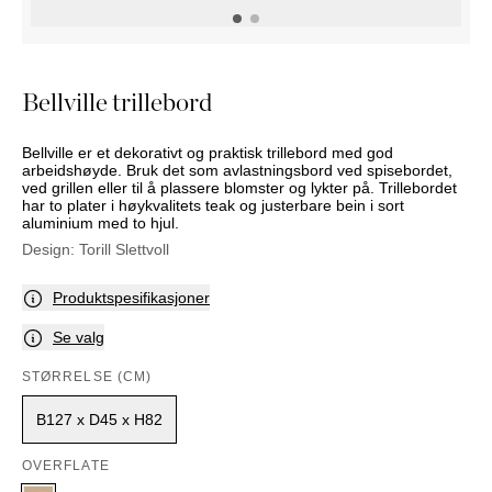
NATTBORD
KRUKKER
KURVER
Marbella
DEKOR
Palma
SPEIL
Bellville trillebord
BORDDEKNING
Bellville er et dekorativt og praktisk trillebord med god
arbeidshøyde. Bruk det som avlastningsbord ved spisebordet,
ved grillen eller til å plassere blomster og lykter på. Trillebordet
har to plater i høykvalitets teak og justerbare bein i sort
aluminium med to hjul.
Design:
Torill Slettvoll
Produktspesifikasjoner
Se valg
STØRRELSE (CM)
B127 x D45 x H82
OVERFLATE