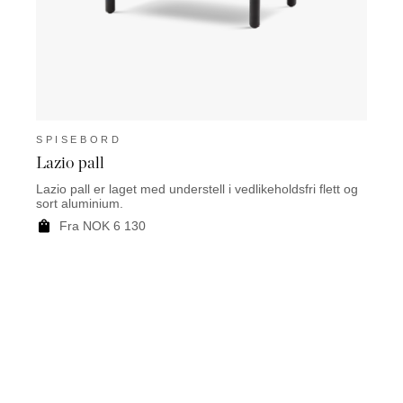
SPISEBORD
SPI
Lazio pall
Root
Lazio pall er laget med understell i vedlikeholdsfri flett og
Rooty 
sort aluminium.
teak.
Fra NOK 6 130
F