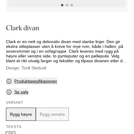
NATTBORD
KRUKKER
KURVER
Marbella
DEKOR
Palma
SPEIL
Clark divan
BORDDEKNING
Clark er en nett og dekorativ divan med slanke linjer. Den gir
ekstra sitteplasser uten å kreve for mye rom, både i hallen, på
soverommet og i en sofagruppe. Clark leveres med rygg på
høyre eller venstre side, to pynteputer og en pøllepute. Velg
blant et rikt utvalg farger og tekstiler og tilpass divanen etter din
egen smak.
Design:
Torill Slettvoll
Produktspesifikasjoner
Se valg
VARIANT
Rygg høyre
Rygg venstre
TEKSTIL