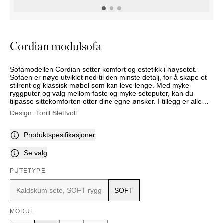
NATTBORD
KRUKKER
KURVER
Marbella
DEKOR
Palma
SPEIL
Cordian modulsofa
BORDDEKNING
Sofamodellen Cordian setter komfort og estetikk i høysetet.
Sofaen er nøye utviklet ned til den minste detalj, for å skape et
stilrent og klassisk møbel som kan leve lenge. Med myke
ryggputer og valg mellom faste og myke seteputer, kan du
tilpasse sittekomforten etter dine egne ønsker. I tillegg er alle
putene vendbare. Velg mellom tre ulike størrelser, divan og med
Design:
Torill Slettvoll
eller uten nagler. Cordian leveres med sort eller ubehandlet
ramme i heltre eik.
Produktspesifikasjoner
Se valg
PUTETYPE
Kaldskum sete, SOFT rygg
SOFT
MODUL