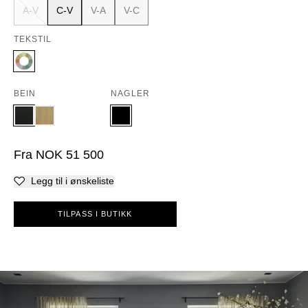
A-V
C-V
V-A
V-C
TEKSTIL
BEIN
NAGLER
Fra
NOK
51 500
Legg til i ønskeliste
TILPASS I BUTIKK