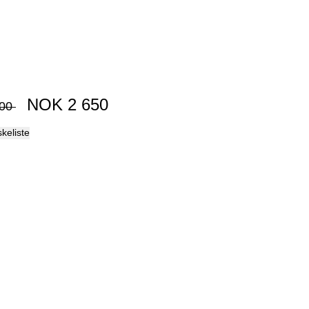
Palma
NOK
2 650
00
skeliste