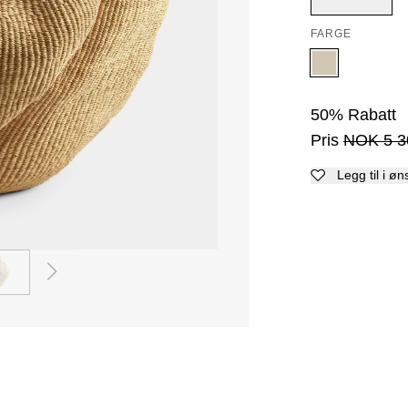
FARGE
50
%
Rabatt
Pris
NOK
5 3
Legg til i øn
2