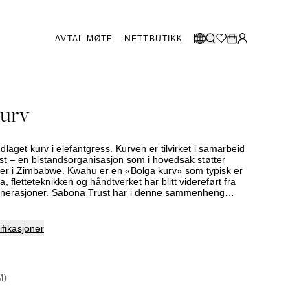
AVTAL MØTE
NETTBUTIKK
BUTIKKER SVERIGE
Velg språk:
urv
Norsk
Göteborg
Malmø
Dansk
Stockholm
aget kurv i elefantgress. Kurven er tilvirket i samarbeid
English
t – en bistandsorganisasjon som i hovedsak støtter
ter i Zimbabwe. Kwahu er en «Bolga kurv» som typisk er
Svenska
reført fra
 generasjoner. Sabona Trust har i denne sammenheng
BUTIKKER DANMARK
osjektområde med samme visjon som i Zimbabwe der
 sine egne prosjekter og målet er hjelp til selvhjelp. Dette
 til Ghana og gjør at vi i samarbeid med Sabona Trust kan
København
fikasjoner
kurven i vår kolleksjon.
SHOWROOM SPANIA
M)
Marbella