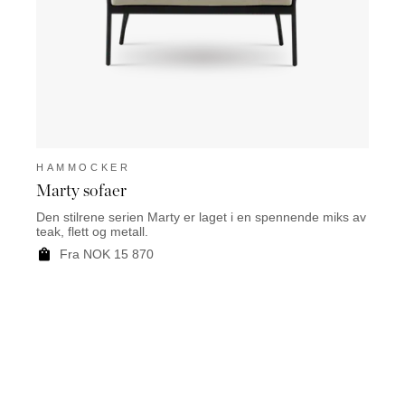
HAMMOCKER
HAM
Marty sofaer
Mart
Den stilrene serien Marty er laget i en spennende miks av
Marty 
teak, flett og metall.
alumi
Fra NOK 15 870
F