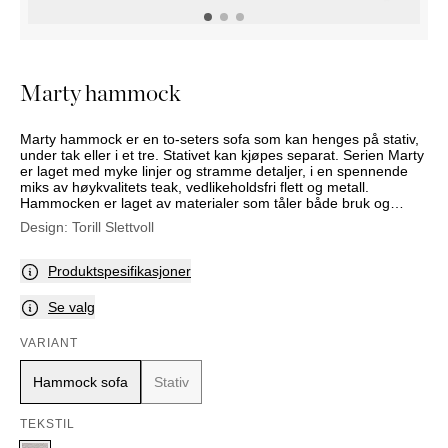
NATTBORD
KRUKKER
KURVER
Marbella
DEKOR
Palma
SPEIL
Marty hammock
BORDDEKNING
Marty hammock er en to-seters sofa som kan henges på stativ,
under tak eller i et tre. Stativet kan kjøpes separat. Serien Marty
er laget med myke linjer og stramme detaljer, i en spennende
miks av høykvalitets teak, vedlikeholdsfri flett og metall.
Hammocken er laget av materialer som tåler både bruk og
påkjenningen som nordiske somre kan by på. Putetrekkene er
Design:
Torill Slettvoll
smussavvisende og kan vaskes skånsomt i maskin ved behov.
Produktspesifikasjoner
Se valg
VARIANT
Hammock sofa
Stativ
TEKSTIL