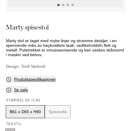
NATTBORD
KRUKKER
KURVER
Marbella
DEKOR
Palma
SPEIL
Marty spisestol
BORDDEKNING
Marty stol er laget med myke linjer og stramme detaljer, i en
spennende miks av høykvalitets teak, vedlikeholdsfri flett og
metall. Putetrekket er smussavvisende og kan vaskes skånsomt
i maskin ved behov.
Design:
Torill Slettvoll
Produktspesifikasjoner
Se valg
STØRRELSE (CM)
B61 x D65 x H90
Spisesofa
TEKSTIL