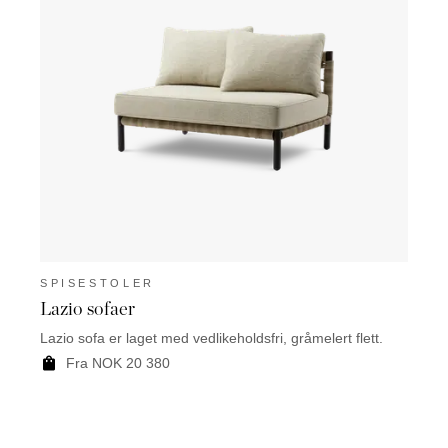
SPISESTOLER
SPI
Lazio sofaer
Mart
Lazio sofa er laget med vedlikeholdsfri, gråmelert flett.
Marty 
tre.
Fra NOK 20 380
F