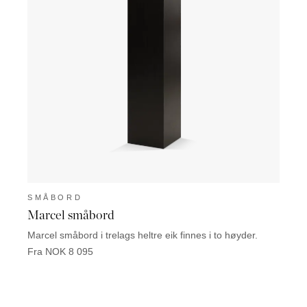
SMÅBORD
SMÅ
Marcel småbord
Toby
Marcel småbord i trelags heltre eik finnes i to høyder.
Toby s
tilgjen
Fra NOK 8 095
F