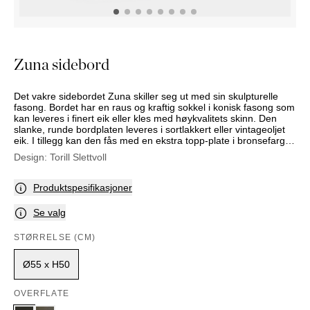
NATTBORD
KRUKKER
KURVER
Marbella
DEKOR
Palma
SPEIL
Zuna sidebord
BORDDEKNING
Det vakre sidebordet Zuna skiller seg ut med sin skulpturelle
fasong. Bordet har en raus og kraftig sokkel i konisk fasong som
kan leveres i finert eik eller kles med høykvalitets skinn. Den
slanke, runde bordplaten leveres i sortlakkert eller vintageoljet
eik. I tillegg kan den fås med en ekstra topp-plate i bronsefarget,
herdet glass.
Design:
Torill Slettvoll
Produktspesifikasjoner
Se valg
STØRRELSE (CM)
Ø55 x H50
OVERFLATE