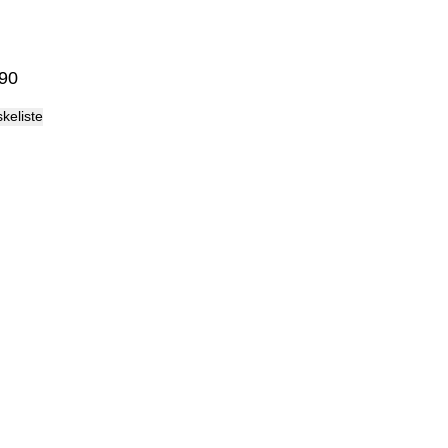
Palma
90
skeliste