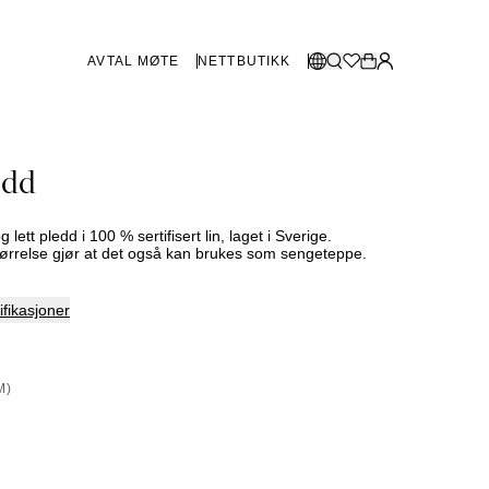
AVTAL MØTE
NETTBUTIKK
BUTIKKER SVERIGE
Velg språk:
edd
Norsk
Göteborg
Malmø
Dansk
Stockholm
g lett pledd i 100 % sertifisert lin, laget i Sverige.
English
tørrelse gjør at det også kan brukes som sengeteppe.
Svenska
fikasjoner
BUTIKKER DANMARK
København
M)
SHOWROOM SPANIA
Marbella