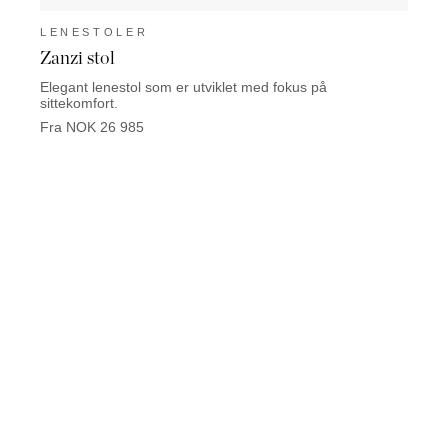
LENESTOLER
LEN
Zanzi stol
Mathi
Elegant lenestol som er utviklet med fokus på
Mathis
sittekomfort.
Fra N
Fra NOK 26 985