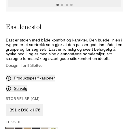
NATTBORD
KRUKKER
KURVER
Marbella
DEKOR
Palma
SPEIL
East lenestol
BORDDEKNING
East er stolen med både komfort og karakter. Den buede linjen i
ryggen er et særtrekk som gjør at den passer godt inn både i en
gruppe og for seg selv. East er romslig og svært behagelig å
synke ned i, og er med sine gjennomførte sømdetaljer, sitt
særegne formspråk og svært gode sittekomfort en ideell
hvilestol i ethvert hjem, uansett stil. East leveres med ben eller
Design:
Torill Slettvoll
svingunderstell. Velg blant vårt rike utvalg tekstiler i ulike farger
og mønster, eller skinn.
Produktspesifikasjoner
Se valg
STØRRELSE (CM)
B91 x D98 x H78
TEKSTIL