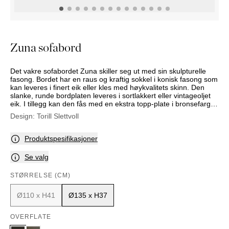
NATTBORD
KRUKKER
KURVER
Marbella
DEKOR
Palma
SPEIL
Zuna sofabord
BORDDEKNING
Det vakre sofabordet Zuna skiller seg ut med sin skulpturelle
fasong. Bordet har en raus og kraftig sokkel i konisk fasong som
kan leveres i finert eik eller kles med høykvalitets skinn. Den
slanke, runde bordplaten leveres i sortlakkert eller vintageoljet
eik. I tillegg kan den fås med en ekstra topp-plate i bronsefarget,
herdet glass.
Design:
Torill Slettvoll
Produktspesifikasjoner
Se valg
STØRRELSE (CM)
Ø110 x H41
Ø135 x H37
OVERFLATE