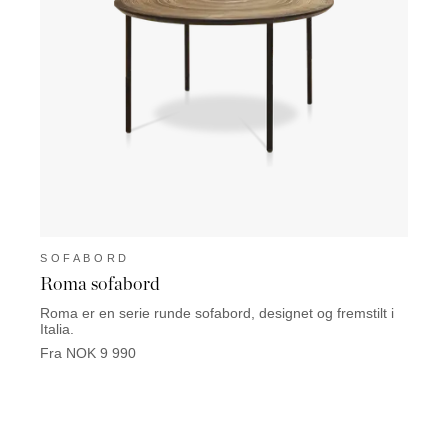
SOFABORD
SOF
Roma sofabord
Bilb
Roma er en serie runde sofabord, designet og fremstilt i
Bilbao
Italia.
kunne 
Fra NOK 9 990
Fra N