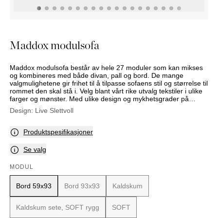
NATTBORD
KRUKKER
KURVER
Marbella
DEKOR
Palma
SPEIL
Maddox modulsofa
BORDDEKNING
Maddox modulsofa består av hele 27 moduler som kan mikses
og kombineres med både divan, pall og bord. De mange
valgmulighetene gir frihet til å tilpasse sofaens stil og størrelse til
rommet den skal stå i. Velg blant vårt rike utvalg tekstiler i ulike
farger og mønster. Med ulike design og mykhetsgrader på
putene, kan sofaens uttrykk og sittekomfort varieres etter ditt
Design:
Live Slettvoll
eget ønske.
Produktspesifikasjoner
Se valg
MODUL
Bord 59x93
Bord 93x93
Kaldskum
Kaldskum sete, SOFT rygg
SOFT