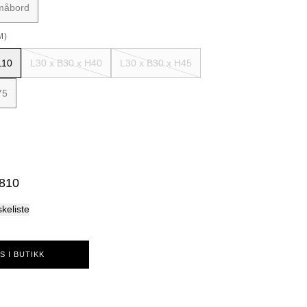
måbord
Palma
M)
110
L30 x B30 x H40
L30 x B30 x H45
75
 810
skeliste
S I BUTIKK