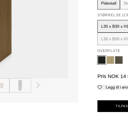
Pidestall
S
STØRRELSE (C
L30 x B30 x H
L30 x B30 x H
OVERFLATE
Pris
NOK
14
3
4
Legg til i øn
TILPAS